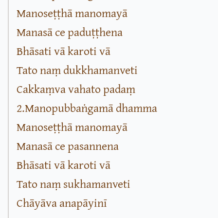
Manoseṭṭhā manomayā
Manasā ce paduṭṭhena
Bhāsati vā karoti vā
Tato naṃ dukkhamanveti
Cakkaṃva vahato padaṃ
2.Manopubbaṅgamā dhamma
Manoseṭṭhā manomayā
Manasā ce pasannena
Bhāsati vā karoti vā
Tato naṃ sukhamanveti
Chāyāva anapāyinī