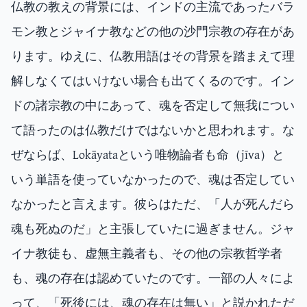
仏教の教えの背景には、インドの主流であったバラ
モン教とジャイナ教などの他の沙門宗教の存在があ
ります。ゆえに、仏教用語はその背景を踏まえて理
解しなくてはいけない場合も出てくるのです。イン
ドの諸宗教の中にあって、魂を否定して無我につい
て語ったのは仏教だけではないかと思われます。な
ぜならば、Lokāyataという唯物論者も命（jīva）と
いう単語を使っていなかったので、魂は否定してい
なかったと言えます。彼らはただ、「人が死んだら
魂も死ぬのだ」と主張していたに過ぎません。ジャ
イナ教徒も、虚無主義者も、その他の宗教哲学者
も、魂の存在は認めていたのです。一部の人々によ
って、「死後には、魂の存在は無い」と説かれただ