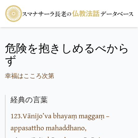
危険を抱きしめるべから
ず
幸福はこころ次第
経典の言葉
123.Vānijo’va bhayaṃ maggaṃ –
appasattho mahaddhano,