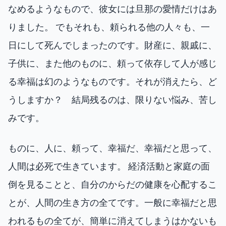
なめるようなもので、彼女には旦那の愛情だけはあ
りました。 でもそれも、頼られる他の人々も、一
日にして死んでしまったのです。財産に、親戚に、
子供に、また他のものに、頼って依存して人が感じ
る幸福は幻のようなものです。それが消えたら、ど
うしますか？ 結局残るのは、限りない悩み、苦し
みです。
ものに、人に、頼って、幸福だ、幸福だと思って、
人間は必死で生きています。 経済活動と家庭の面
倒を見ることと、自分のからだの健康を心配するこ
とが、人間の生き方の全てです。一般に幸福だと思
われるもの全てが、簡単に消えてしまうはかないも