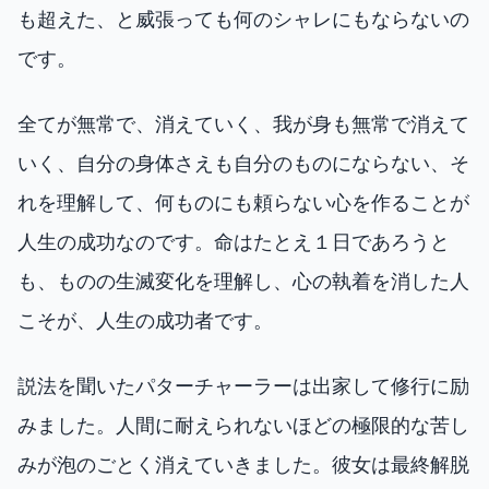
も超えた、と威張っても何のシャレにもならないの
です。
全てが無常で、消えていく、我が身も無常で消えて
いく、自分の身体さえも自分のものにならない、そ
れを理解して、何ものにも頼らない心を作ることが
人生の成功なのです。命はたとえ１日であろうと
も、ものの生滅変化を理解し、心の執着を消した人
こそが、人生の成功者です。
説法を聞いたパターチャーラーは出家して修行に励
みました。人間に耐えられないほどの極限的な苦し
みが泡のごとく消えていきました。彼女は最終解脱