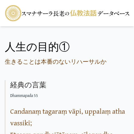
人生の目的①
生きることは本番のないリハーサルか
経典の言葉
Dhammapada 55
Candanaṃ tagaraṃ vāpi, uppalaṃ atha
vassikī;