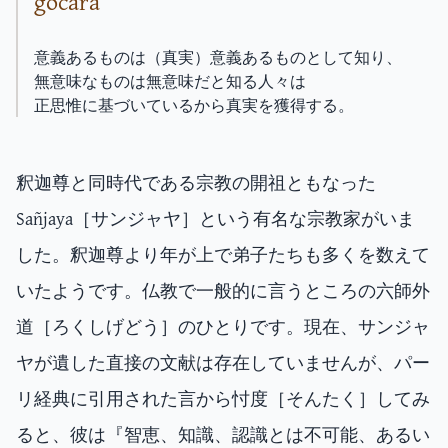
gocarā
意義あるものは（真実）意義あるものとして知り、
無意味なものは無意味だと知る人々は
正思惟に基づいているから真実を獲得する。
釈迦尊と同時代である宗教の開祖ともなった
Sañjaya［サンジャヤ］という有名な宗教家がいま
した。釈迦尊より年が上で弟子たちも多くを数えて
いたようです。仏教で一般的に言うところの六師外
道［ろくしげどう］のひとりです。現在、サンジャ
ヤが遺した直接の文献は存在していませんが、パー
リ経典に引用された言から忖度［そんたく］してみ
ると、彼は『智恵、知識、認識とは不可能、あるい