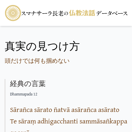
真実の見つけ方
頭だけでは何も掴めない
経典の言葉
Dhammapada 12
Sārañca sārato ñatvā asārañca asārato
Te sāraṃ adhigacchanti sammāsañkappa