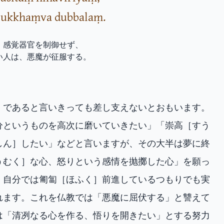
 rukkhaṃva dubbalaṃ.
、感覚器官を制御せず、
い人は、悪魔が征服する。
］であると言いきっても差し支えないとおもいます。
分というものを高次に磨いていきたい」「崇高［すう
しん］したい」などと言いますが、その大半は夢に終
うむく］な心、怒りという感情を抛擲した心」を願っ
、自分では匍匐［ほふく］前進しているつもりでも実
れます。これを仏教では「悪魔に屈伏する」と讐えて
は「清冽なる心を作る、悟りを開きたい」とする努力