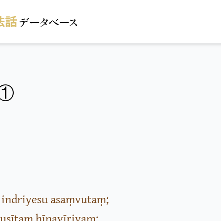
①
 indriyesu asaṃvutaṃ;
usītaṃ hīnavīriyaṃ;