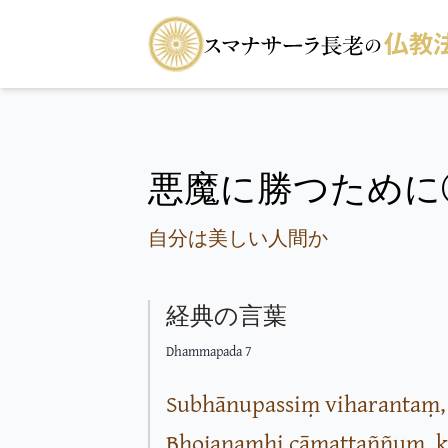
悪魔に勝つために
自分は美しい人間か
経典の言葉
Dhammapada 7
Subhānupassiṃ viharantaṃ,
Bhojanamhi cāmattaññuṃ, k