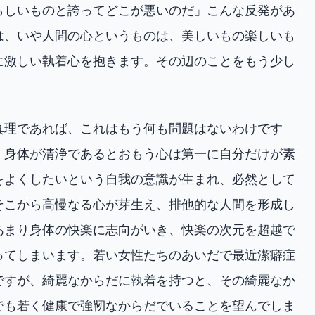
らしいものと誇ってどこが悪いのだ」こんな反発があ
は、いや人間の心というものは、美しいもの楽しいも
に激しい執着心を抱きます。その辺のことをもう少し
真理であれば、これはもう何も問題はないわけです
。身体が清浄であるとおもう心は第一に自分だけが素
をよくしたいという自我の意識が生まれ、必然として
そこから高慢なる心が芽生え、排他的な人間を形成し
あまり身体の快楽に志向がいき、快楽の次元を超越で
ってしまいます。若い女性たちのあいだで最近潔癖症
ですが、綺麗なからだに執着を持つと、その綺麗なか
でも若く健康で強靭なからだでいることを望んでしま