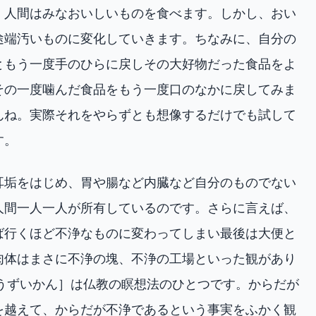
。人間はみなおいしいものを食べます。しかし、おい
途端汚いものに変化していきます。ちなみに、自分の
ともう一度手のひらに戻しその大好物だった食品をよ
その一度噛んだ食品をもう一度口のなかに戻してみま
んね。実際それをやらずとも想像するだけでも試して
す。
耳垢をはじめ、胃や腸など内臓など自分のものでない
人間一人一人が所有しているのです。さらに言えば、
ば行くほど不浄なものに変わってしまい最後は大便と
肉体はまさに不浄の塊、不浄の工場といった観があり
ょうずいかん］は仏教の瞑想法のひとつです。からだが
を越えて、からだが不浄であるという事実をふかく観