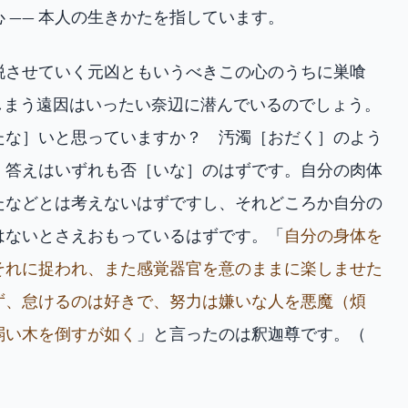
 —— 本人の生きかたを指しています。
逸脱させていく元凶ともいうべきこの心のうちに巣喰
しまう遠因はいったい奈辺に潜んでいるのでしょう。
たな］いと思っていますか？ 汚濁［おだく］のよう
 答えはいずれも否［いな］のはずです。自分の肉体
たなどとは考えないはずですし、それどころか自分の
はないとさえおもっているはずです。「
自分の身体を
それに捉われ、また感覚器官を意のままに楽しませた
ず、怠けるのは好きで、努力は嫌いな人を悪魔（煩
弱い木を倒すが如く
」と言ったのは釈迦尊です。（