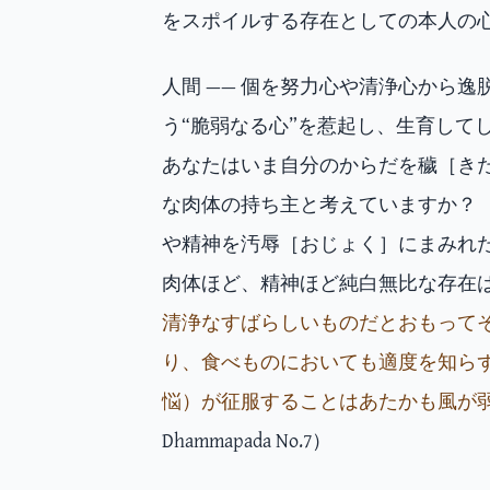
をスポイルする存在としての本人の心
人間 —— 個を努力心や清浄心から
う“脆弱なる心”を惹起し、生育して
あなたはいま自分のからだを穢［き
な肉体の持ち主と考えていますか？
や精神を汚辱［おじょく］にまみれ
肉体ほど、精神ほど純白無比な存在
清浄なすばらしいものだとおもって
り、食べものにおいても適度を知ら
悩）が征服することはあたかも風が
Dhammapada No.7）