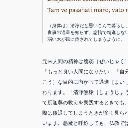
Taṃ ve pasahati māro, vāto
（身体は）清浄だと思いこんで暮らし
食事の適量を知らず、怠惰で精進しな
弱い木が風に倒されてしまうように。
元来人間の精神は脆弱［ぜいじゃく
「もっと良い人間になりたい」「自
こう］な目的に向かって邁進［まい
わります。「清浄無垢［しょうじょ
て釈迦尊の教えを実践するときでも
際は後退してしまうときが多く見ら
います。悪魔と呼称しても、仏教で